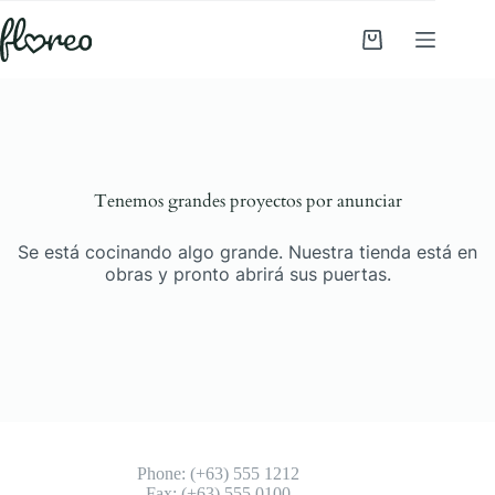
Saltar
al
Carro
contenido
de
Saltar
compra
al
contenido
Tenemos grandes proyectos por anunciar
Se está cocinando algo grande. Nuestra tienda está en
obras y pronto abrirá sus puertas.
Phone: (+63) 555 1212
Fax: (+63) 555 0100